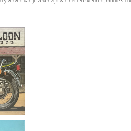
ylverven kan je zeker zijn van heldere kleuren, mooie struct