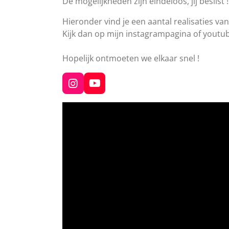
De mogelijkheden zijn eindeloos, jij beslist !
Hieronder vind je een aantal realisaties van
Kijk dan op mijn instagrampagina of youtu
Hopelijk ontmoeten we elkaar snel !
I
Y
N
O
S
U
T
T
A
U
G
B
R
E
A
M