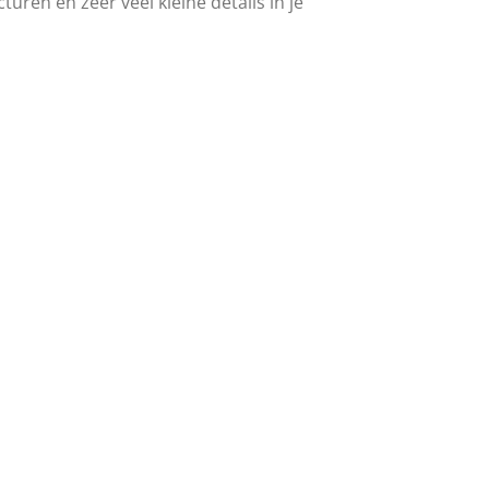
uren en zeer veel kleine details in je