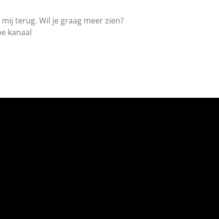
 mij terug. Wil je graag meer zien?
be kanaal