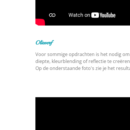
Olieverf
Voor sommige opdrachten is het nodig om
diepte, kleurblending of reflectie te creëren
Op de onderstaande foto's zie je het result